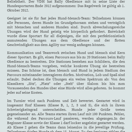
Beliebtheit. Der VDH hat Rally Obedience mit in seine Liste der
Hundesportarten Ende 2012 aufgenommen: Das Regelwerk ist gültig ab 1.
Oktober 2012.
Geeignet ist sie für fast jedes Hund-Mensch-Team: Teilnehmen können
alle Personen, deren Hunde im Grundgehorsam stehen und verträglich
mit Menschen und anderen Hunden sind. Durch abwechslungsreiche
Übungen wird der Hund geistig wie körperlich gefordert. Entwickelt
wurde diese Sportart für all diejenigen, die mit den perfektionistisch
anmutenden Übungen aus dem Obedience und der flotten
Geschwindigkeit aus dem Agility nur wenig anfangen können.
Kommunikation und Teamwork zwischen Hund und Mensch sind Kern
dieser Sportart. Es gilt, einen Parcours aus bis zu 20 Stationen beim Rally
Obedience zu bestreiten. Die Stationen bestehen aus Schildern, die den
Hund-Mensch-Teams vorgeben, welche konkrete Übung sie bestreiten
müssen. Das Schöne ist, dass Mensch und Hund in jedem Stadium des
Parcours miteinander interagieren dürfen. Motivation, Lob und Spaß sind
erlaubt. Dabei decken die Übungen ein weites Spektrum ab: Von den
Klassikern „Sitz“, „Platz“ oder „Steh“ über Slalom bis hin zum
Voraussenden des Hundes über eine Hürde wird alles geboten. So kommt
jeder auf seine Kosten.
Im Turnier wird nach Punkten und Zeit bewertet. Gestartet wird in
insgesamt fünf Klassen (Klasse B, 1, 2, 3 und S), die sich in ihrem
Schwierigkeitsgrad unterscheiden. Hunde jeder Größe treten
gegeneinander an. Alle Teams starten ihren Lauf mit 100 Punkten. Fehler,
die während des Parcours-Lauf passieren, werden abgezogen.In der
Beginner-Klasse sowie der Klasse 1 darf locker angeleint gestartet werden.
Ab Klasse 2 gehen die Teams dann leinenlos in die jeweilige Prüfung.
Teilnehmen dürfen Hunde ab dem 15. Monat. Zu den Senioren zählen die