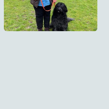
Lust auf Rally Obedience?
Diese Art des Hundesports ist wie ein spaßiger Abenteuerpark, wo
Gehorsamkeit auf einen kunterbunten Parcours voller überraschender
Stationen trifft – mach dich bereit für unerwartete Wendungen und jede
Menge Mensch-Hund-Spaß! Also schnapp dir deinen Wuffel und komm zu
uns ins Rally Obedience.
Ansprechpartner:
Elfriede Kohl Tel.
0171-1721325